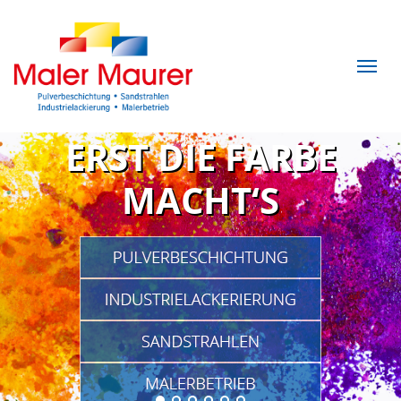
ERST DIE FARBE
MACHT‘S