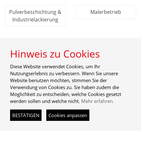
Pulverbeschichtung &
Malerbetrieb
Industrielackierung
Hinweis zu Cookies
© 2026
Maler Maurer GmbH
Kontakt
|
Datenschutz
|
Impressum
|
AGB
|
Cookies
Diese Website verwendet Cookies, um Ihr
Nutzungserlebnis zu verbessern. Wenn Sie unsere
Website benutzen möchten, stimmen Sie der
Verwendung von Cookies zu. Sie haben zudem die
Möglichkeit zu entscheiden, welche Cookies gesetzt
werden sollen und welche nicht.
Mehr erfahren.
BESTÄTIGEN
Cookies anpassen