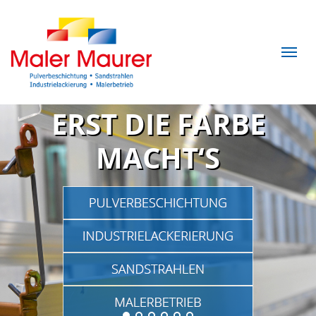
ERST DIE FARBE
MACHT‘S